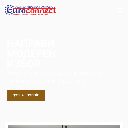
НАПРАВИ
МОДЕРЕН
ИЗБОР
Изберете од најновите модели на керамички
плочки и санитарија за Вашиот дом.
ДОЗНАЈ ПОВЕЌЕ